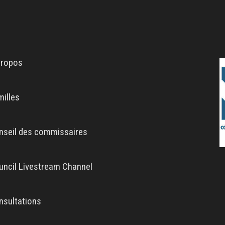
propos
milles
nseil des commissaires
uncil Livestream Channel
nsultations