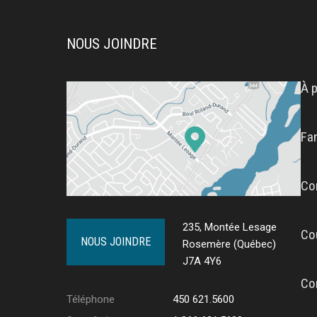
NOUS JOINDRE
À 
Fa
Co
235, Montée Lesage
Co
NOUS JOINDRE
Rosemère (Québec)
J7A 4Y6
Co
Téléphone
450 621.5600