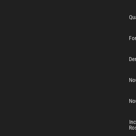
Qua
Fon
De
No
No
Inc
Ro