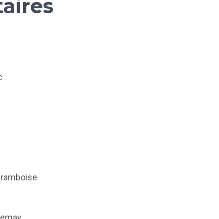
aires
c
aframboise
Lemay