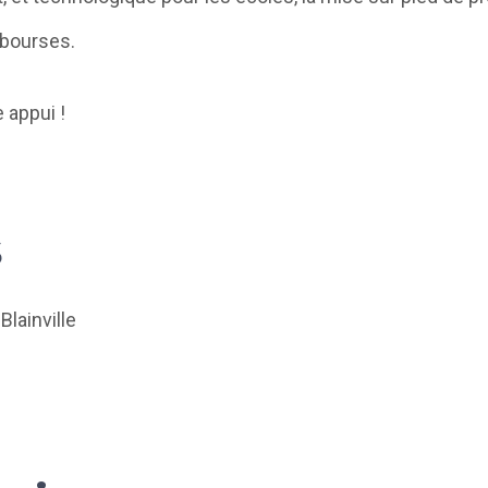
bourses.
 appui !
s
lainville