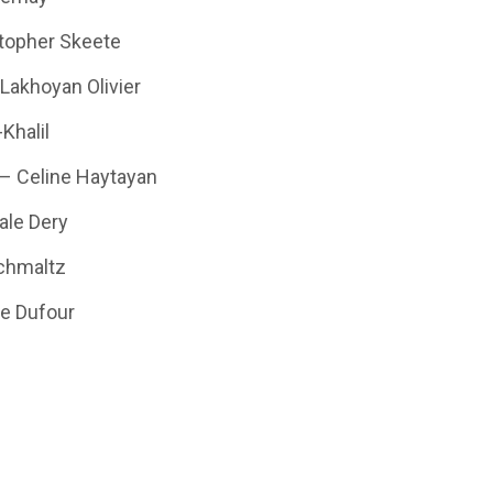
topher Skeete
akhoyan Olivier
Khalil
– Celine Haytayan
ale Dery
Schmaltz
ie Dufour