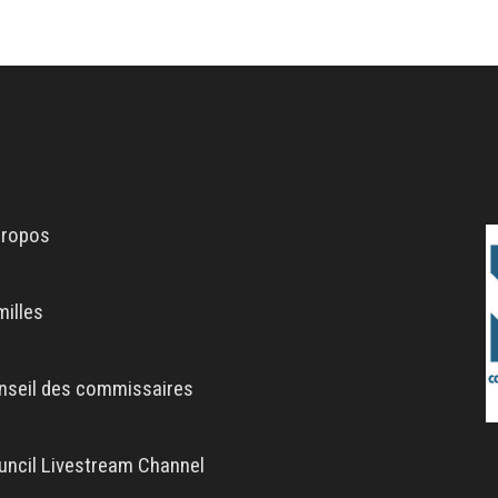
propos
milles
nseil des commissaires
uncil Livestream Channel