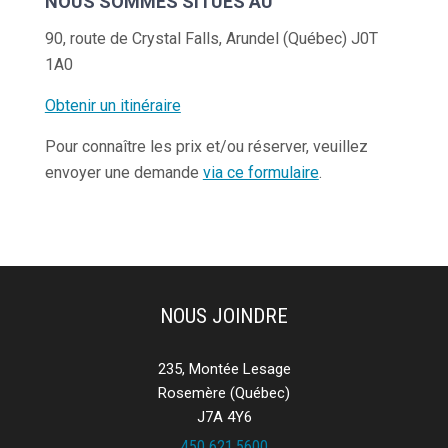
NOUS SOMMES SITUÉS AU
90, route de Crystal Falls, Arundel (Québec) J0T
1A0
Obtenir un itinéraire
Pour connaître les prix et/ou réserver, veuillez
envoyer une demande
via ce formulaire
.
NOUS JOINDRE
235, Montée Lesage
Rosemère (Québec)
J7A 4Y6
450 621.5600