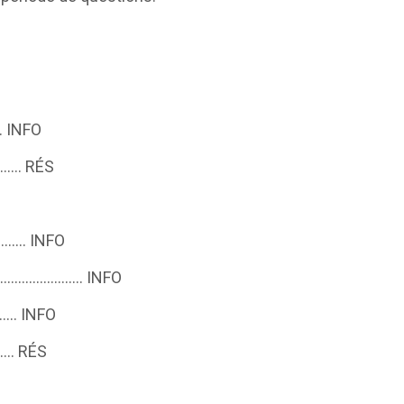
 INFO
……… RÉS
……. INFO
9 ……………………… INFO
.. INFO
… RÉS