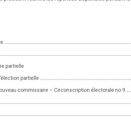
rritoire ……………………………………………………………………………………………….
du jour …………………………………………………………………………………………………
re partielle
on d’élection partielle ……………………………………………………………………
 nouveau commissaire – Circonscription électorale no 
 ………………………………………………………………………………………………………………
e ………………………………………………………………………………………………………………