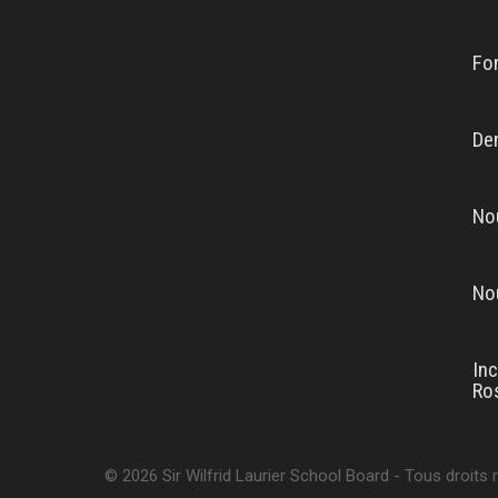
Fon
De
No
No
Inc
Ro
© 2026 Sir Wilfrid Laurier School Board - Tous droits 