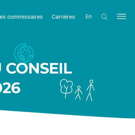
des commissaires
Carrières
En
 CONSEIL
026