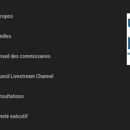
propos
milles
nseil des commissaires
uncil Livestream Channel
nsultations
mité exécutif