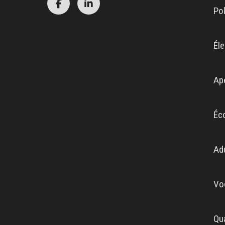
Po
Éle
Ap
Éc
Ad
Vo
Qua